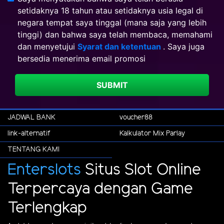
setidaknya 18 tahun atau setidaknya usia legal di
negara tempat saya tinggal (mana saja yang lebih
tinggi) dan bahwa saya telah membaca, memahami
dan menyetujui
Syarat dan ketentuan
. Saya juga
bersedia menerima email promosi
SUBMIT
JADWAL BANK
voucher88
link-alternatif
Kalkulator Mix Parlay
TENTANG KAMI
Enterslots
Situs Slot Online
Terpercaya dengan Game
Terlengkap