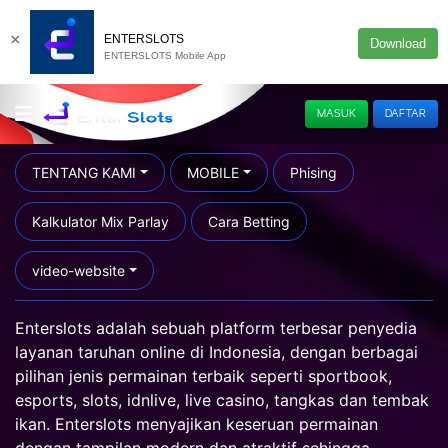
×
ENTERSLOTS
Download
ENTERSLOTS Mobile App
MASUK
DAFTAR
TENTANG KAMI
MOBILE
Phising
Kalkulator Mix Parlay
Cara Betting
video-website
Enterslots adalah sebuah platform terbesar penyedia
layanan taruhan online di Indonesia, dengan berbagai
pilihan jenis permainan terbaik seperti sportbook,
esports, slots, idnlive, live casino, tangkas dan tembak
ikan. Enterslots menyajikan keseruan permainan