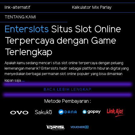
link-alternatif
Kalkulator Mix Parlay
TENTANG KAMI
Enterslots
Situs Slot Online
Terpercaya dengan Game
Terlengkap
Apakah kamu sedang mencari situs slot online terpercaya dengan peluang
kemenangan menarik? Enterslots hadir sebagai platform hiburan digital yang
menyediakan berbagai permainan slot online populer yang bisa dimainkan
...
kapan saja.
BACA LEBIH LENGKAP
Metode Pembayaran :