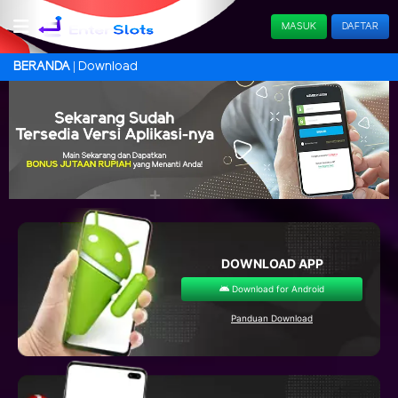
MASUK
DAFTAR
Download
BERANDA
DOWNLOAD APP
Download for Android
Panduan Download