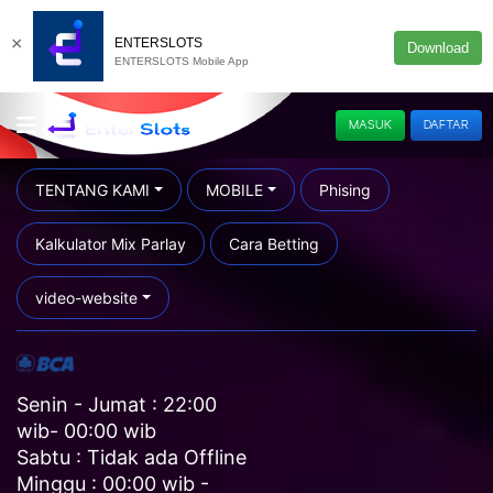
×
ENTERSLOTS
Download
ENTERSLOTS Mobile App
MASUK
DAFTAR
TENTANG KAMI
MOBILE
Phising
Kalkulator Mix Parlay
Cara Betting
video-website
Senin - Jumat : 22:00
wib- 00:00 wib
Sabtu : Tidak ada Offline
Minggu : 00:00 wib -