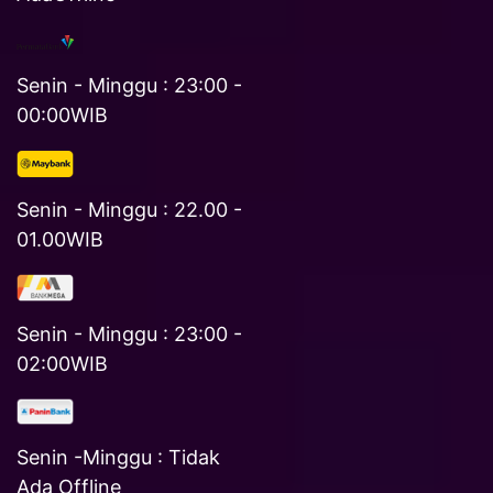
Senin - Minggu : 23:00 -
00:00WIB
Senin - Minggu : 22.00 -
01.00WIB
Senin - Minggu : 23:00 -
02:00WIB
Senin -Minggu : Tidak
Ada Offline