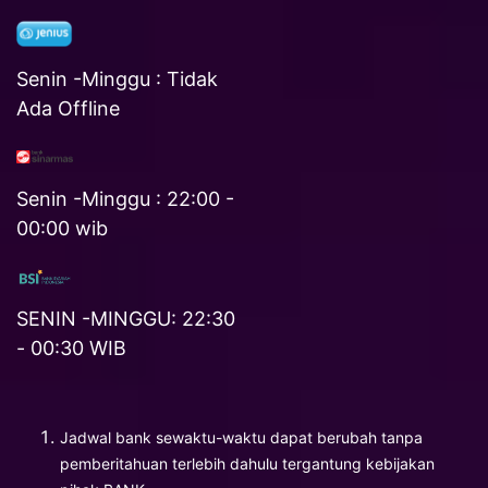
Senin -Minggu : Tidak
Ada Offline
Senin -Minggu : 22:00 -
00:00 wib
SENIN -MINGGU: 22:30
- 00:30 WIB
Jadwal bank sewaktu-waktu dapat berubah tanpa
pemberitahuan terlebih dahulu tergantung kebijakan