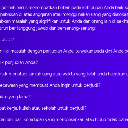
ak pernah harus menempatkan beban pada kehidupan Anda baik se
biskan di atas anggaran atau menggunakan uang yang dialokasik
abkan masalah yang signifikan untuk Anda dan orang lain di seki
rtaruh bertanggung jawab dan bersenang-senang!
 JUDI?
liki masalah dengan perjudian Anda, tanyakan pada diri Anda p
tik perjudian Anda?
uk menutupi jumlah uang atau waktu yang telah anda habiskan u
ekecewaan yang membuat Anda ingin untuk berjudi?
aktu yang lama?
at kerja, kuliah atau sekolah untuk berjudi?
kan diri dari kehidupan yang membosankan atau hidup tidak baha