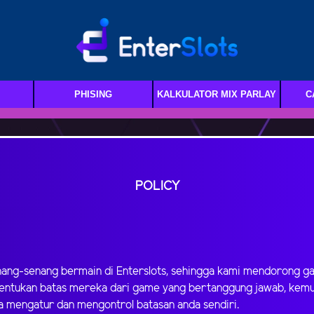
PHISING
KALKULATOR MIX PARLAY
C
POLICY
nang-senang bermain di Enterslots, sehingga kami mendorong 
entukan batas mereka dari game yang bertanggung jawab, kemu
mengatur dan mengontrol batasan anda sendiri.