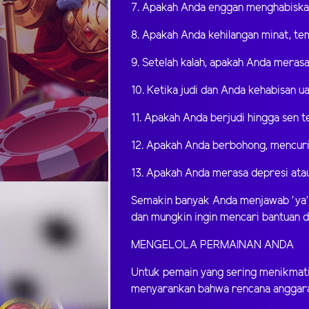
7. Apakah Anda enggan menghabiskan '
8. Apakah Anda kehilangan minat, tem
9. Setelah kalah, apakah Anda mera
10. Ketika judi dan Anda kehabisan u
11. Apakah Anda berjudi hingga sen t
12. Apakah Anda berbohong, mencuri
13. Apakah Anda merasa depresi atau
Semakin banyak Anda menjawab 'ya' 
dan mungkin ingin mencari bantuan da
MENGELOLA PERMAINAN ANDA
Untuk pemain yang sering menikmati
menyarankan bahwa rencana anggaran