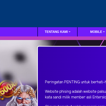
TENTANG KAMI
MOBILE
Peringatan PENTING untuk berhati-h
Website phising adalah website pal
kata sandi milik member asli Enterslo