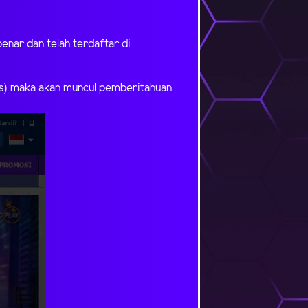
enar dan telah terdaftar di
ts) maka akan muncul pemberitahuan