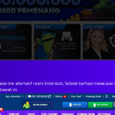
an link alternatif resmi Enterslots, Setelah berhasil melakukan l
ibawah ini.